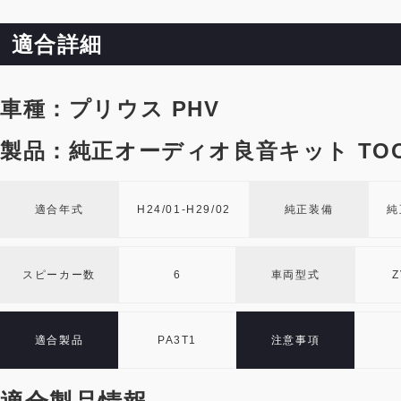
適合詳細
車種：プリウス PHV
製品：純正オーディオ良音キット TOO
適合年式
H24/01-H29/02
純正装備
純
スピーカー数
6
車両型式
Z
適合製品
PA3T1
注意事項