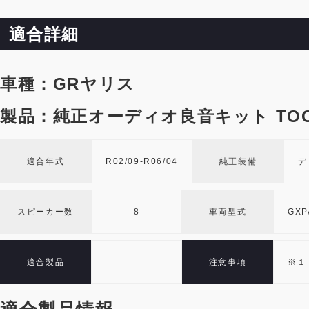
適合詳細
車種：GRヤリス
製品：純正オーディオ良音キット TOO
適合年式
R02/09-R06/04
純正装備
デ
スピーカー数
8
車両型式
GXP
適合製品
注意事項
※１