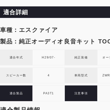
適合詳細
車種：エスクァイア
製品：純正オーディオ良音キット TOO
適合年式
H29/07-
純正装備
オー
スピーカー数
4
車両型式
ZWR
適合製品
PA3T1
注意事項