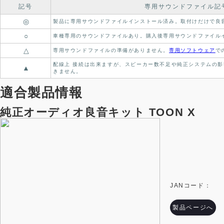
記号
専用サウンドファイル記
◎
製品に専用サウンドファイルインストール済み。
取付けだけで良
○
車種専用のサウンドファイルあり。
購入後専用サウンドファイル
△
専用サウンドファイルの準備がありません。
専用ソフトウェア
で
配線上 接続は出来ますが、スピーカー数不足や純正システムの影
▲
きません。
適合製品情報
純正オーディオ良音キット TOON X
JANコード：
製品ページへ