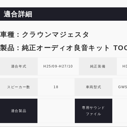
適合詳細
車種：クラウンマジェスタ
製品：純正オーディオ良音キット TOO
適合年式
H25/09-H27/10
純正装備
H
スピーカー数
18
車両型式
GWS
専用サウンド
適合製品
ファイル