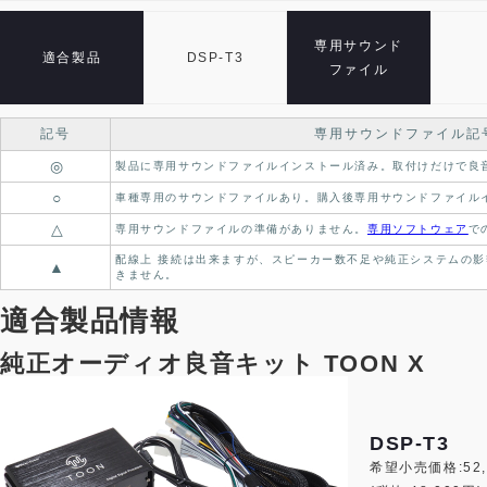
専用サウンド
適合製品
DSP-T3
ファイル
記号
専用サウンドファイル記
◎
製品に専用サウンドファイルインストール済み。
取付けだけで良
○
車種専用のサウンドファイルあり。
購入後専用サウンドファイル
△
専用サウンドファイルの準備がありません。
専用ソフトウェア
で
配線上 接続は出来ますが、スピーカー数不足や純正システムの影
▲
きません。
適合製品情報
純正オーディオ良音キット TOON X
DSP-T3
希望小売価格:52,