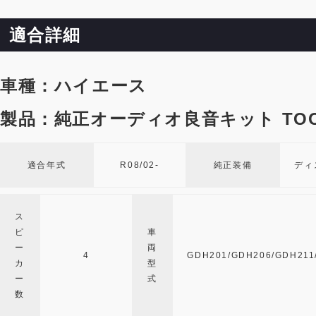
適合詳細
車種：ハイエース
製品：純正オーディオ良音キット TOO
適合年式
R08/02-
純正装備
ディ
ス
ピ
車
ー
両
4
GDH201/GDH206/GDH211
カ
型
ー
式
数