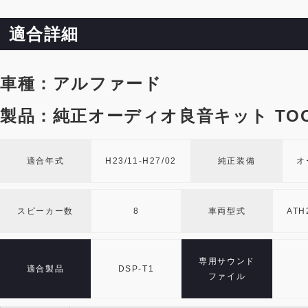
適合詳細
車種：アルファード
製品：純正オーディオ良音キット TOO
適合年式
H23/11-H27/02
純正装備
オ
スピーカー数
8
車両型式
ATH
専用サウンド
適合製品
DSP-T1
ファイル