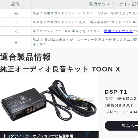
記号
専用サウンドファイル記
◎
製品に専用サウンドファイルインストール済み。
取付けだけで良
○
車種専用のサウンドファイルあり。
購入後専用サウンドファイル
△
専用サウンドファイルの準備がありません。
専用ソフトウェア
で
配線上 接続は出来ますが、スピーカー数不足や純正システムの影
▲
きません。
適合製品情報
純正オーディオ良音キット TOON X
DSP-T1
希望小売価格:52,
(税抜:48,000円)
JANコード：4944
製品ペ