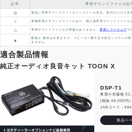
記号
専用サウンドファイル記
◎
製品に専用サウンドファイルインストール済み。
取付けだけで良
○
車種専用のサウンドファイルあり。
購入後専用サウンドファイル
△
専用サウンドファイルの準備がありません。
専用ソフトウェア
で
配線上 接続は出来ますが、スピーカー数不足や純正システムの影
▲
きません。
適合製品情報
純正オーディオ良音キット TOON X
DSP-T1
希望小売価格:52,
(税抜:48,000円)
JANコード：4944
製品ペ