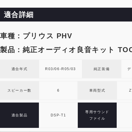
適合詳細
車種：プリウス PHV
製品：純正オーディオ良音キット TOO
適合年式
R03/06-R05/03
純正装備
デ
スピーカー数
6
車両型式
Z
専用サウンド
適合製品
DSP-T1
ファイル