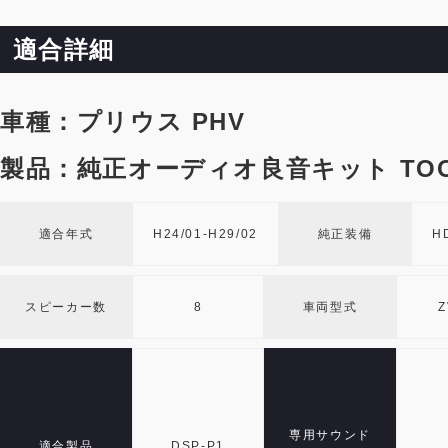
適合詳細
車種：プリウス PHV
製品：純正オーディオ良音キット TOO
適合年式
H24/01-H29/02
純正装備
H
スピーカー数
8
車両型式
Z
専用サウンド
適合製品
DSP-P1