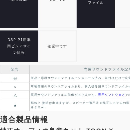
ファイル
DSP-P1用車
両ピンアサイ
確認中です
ン情報
記号
専用サウンドファイル記
◎
製品に専用サウンドファイルインストール済み。
取付けだけで良
○
車種専用のサウンドファイルあり。
購入後専用サウンドファイル
△
専用サウンドファイルの準備がありません。
専用ソフトウェア
で
配線上 接続は出来ますが、スピーカー数不足や純正システムの影
▲
きません。
適合製品情報