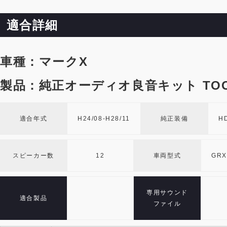
適合詳細
車種：マークX
製品：純正オーディオ良音キット TOO
適合年式
H24/08-H28/11
純正装備
H
スピーカー数
12
車両型式
GRX
専用サウンド
適合製品
ファイル