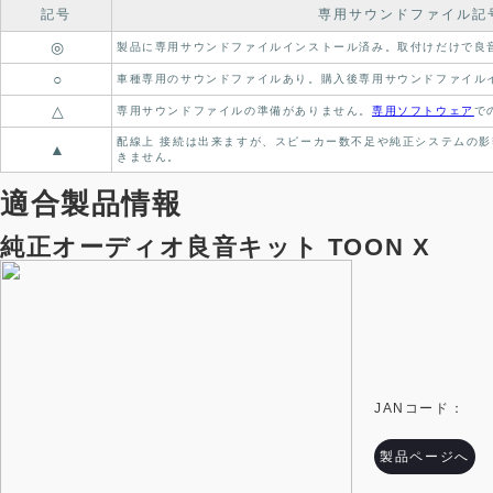
記号
専用サウンドファイル記
◎
製品に専用サウンドファイルインストール済み。
取付けだけで良
○
車種専用のサウンドファイルあり。
購入後専用サウンドファイル
△
専用サウンドファイルの準備がありません。
専用ソフトウェア
で
配線上 接続は出来ますが、スピーカー数不足や純正システムの影
▲
きません。
適合製品情報
純正オーディオ良音キット TOON X
JANコード：
製品ページへ