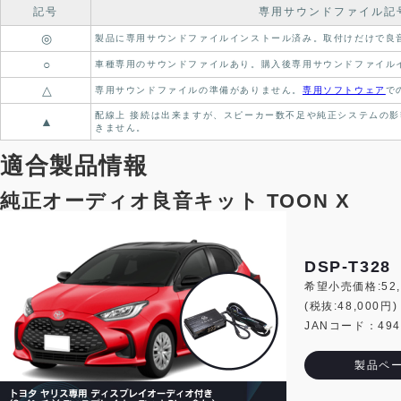
記号
専用サウンドファイル記
◎
製品に専用サウンドファイルインストール済み。
取付けだけで良
○
車種専用のサウンドファイルあり。
購入後専用サウンドファイル
△
専用サウンドファイルの準備がありません。
専用ソフトウェア
で
配線上 接続は出来ますが、スピーカー数不足や純正システムの影
▲
きません。
適合製品情報
純正オーディオ良音キット TOON X
DSP-T328
希望小売価格:52,
(税抜:48,000円)
JANコード：4944
製品ペ