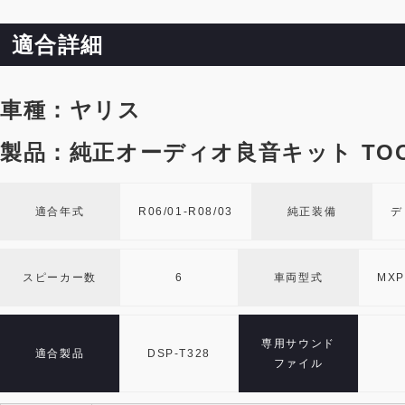
適合詳細
車種：ヤリス
製品：純正オーディオ良音キット TOO
適合年式
R06/01-R08/03
純正装備
デ
スピーカー数
6
車両型式
MXP
専用サウンド
適合製品
DSP-T328
ファイル