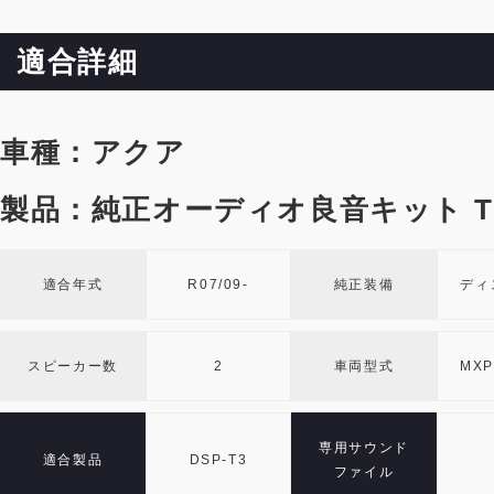
適合詳細
車種：アクア
製品：純正オーディオ良音キット TO
適合年式
R07/09-
純正装備
ディ
スピーカー数
2
車両型式
MXP
専用サウンド
適合製品
DSP-T3
ファイル