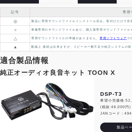
記号
専用
◎
製品に専用サウンドファイルインストール済み。
取付けだけで良
○
車種専用のサウンドファイルあり。
購入後専用サウンドファイル
△
専用サウンドファイルの準備がありません。
専用ソフトウェア
で
▲
配線上 接続は出来ますが、スピーカー数不足や純正システムの影
適合製品情報
純正オーディオ良音キット TOON X
DSP-T3
希望小売価格:52,
(税抜:48,000円)
JANコード：4944
製品ペ