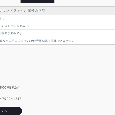
サウンドファイル記号の内容
音に！
インストール必要あり。
の調整が必要です。
響などの理由によりDSPの音響効果を発揮できません。
800円(税込)
799041218
ージへ