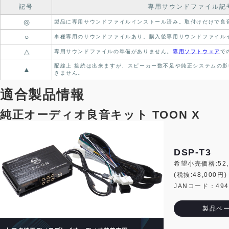
記号
専用サウンドファイル記
◎
製品に専用サウンドファイルインストール済み。
取付けだけで良
○
車種専用のサウンドファイルあり。
購入後専用サウンドファイル
△
専用サウンドファイルの準備がありません。
専用ソフトウェア
で
配線上 接続は出来ますが、スピーカー数不足や純正システムの影
▲
きません。
適合製品情報
純正オーディオ良音キット TOON X
DSP-T3
希望小売価格:52,
(税抜:48,000円)
JANコード：4944
製品ペ