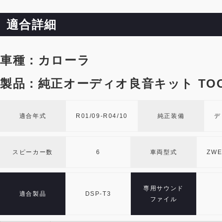
適合詳細
車種：カローラ
製品：純正オーディオ良音キット TOO
適合年式
R01/09-R04/10
純正装備
デ
スピーカー数
6
車両型式
ZWE
専用サウンド
適合製品
DSP-T3
ファイル