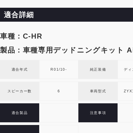
適合詳細
車種：C-HR
製品：車種専用デッドニングキット Air B
適合年式
R01/10-
純正装備
ディ
スピーカー数
6
車両型式
ZYX
適合製品
注意事項