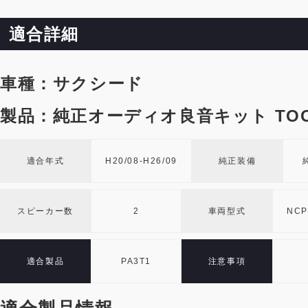
適合詳細
車種：サクシード
製品：純正オーディオ良音キット TOO
適合年式
H20/08-H26/09
純正装備
スピーカー数
2
車両型式
NCP
適合製品
PA3T1
注意事項