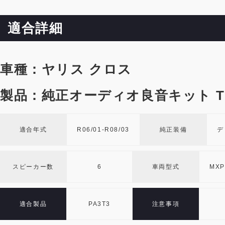
適合詳細
車種：ヤリス クロス
製品：純正オーディオ良音キット TO
適合年式
R06/01-R08/03
純正装備
デ
スピーカー数
6
車両型式
MXP
適合製品
PA3T3
注意事項