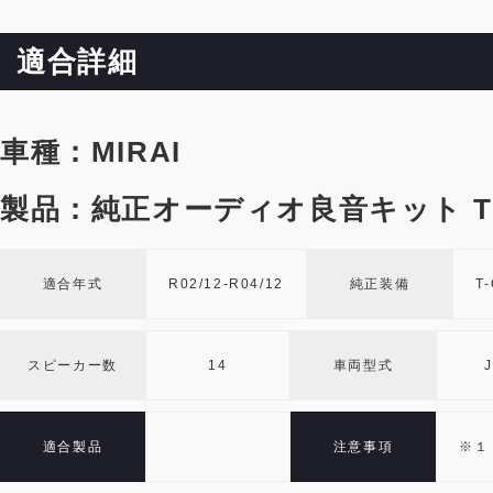
適合詳細
車種：MIRAI
製品：純正オーディオ良音キット TO
適合年式
R02/12-R04/12
純正装備
T
スピーカー数
14
車両型式
適合製品
注意事項
※１