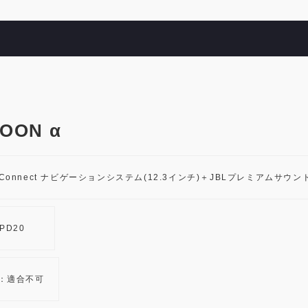
ON α
-Connect ナビゲーションシステム(12.3インチ)＋JBLプレミアムサウ
JPD20
：適合不可