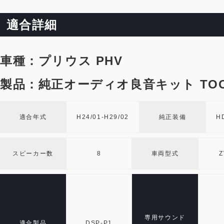
適合詳細
車種：プリウス PHV
製品：純正オーディオ良音キット TOO
適合年式
H24/01-H29/02
純正装備
H
スピーカー数
8
車両型式
Z
専用サウンド
適合製品
DSP-P1