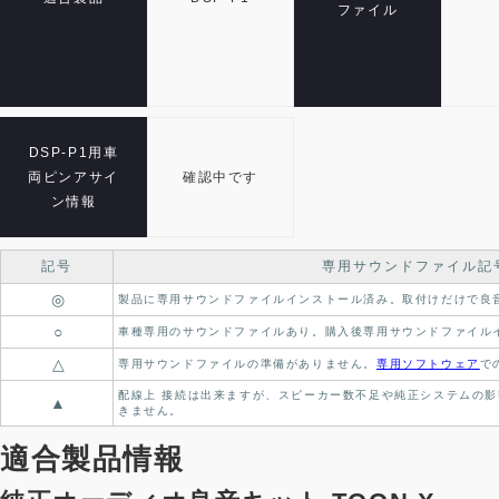
ファイル
DSP-P1用車
両ピンアサイ
確認中です
ン情報
記号
専用サウンドファイル記
◎
製品に専用サウンドファイルインストール済み。
取付けだけで良
○
車種専用のサウンドファイルあり。
購入後専用サウンドファイル
△
専用サウンドファイルの準備がありません。
専用ソフトウェア
で
配線上 接続は出来ますが、スピーカー数不足や純正システムの影
▲
きません。
適合製品情報