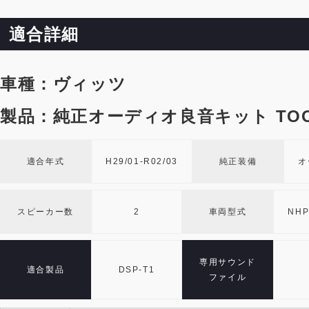
適合詳細
車種：ヴィッツ
製品：純正オーディオ良音キット TOO
適合年式
H29/01-R02/03
純正装備
オ
スピーカー数
2
車両型式
NHP
専用サウンド
適合製品
DSP-T1
ファイル