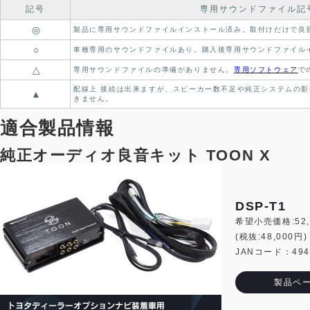
記号
専用サウンドファイル記
◎
製品に専用サウンドファイルインストール済み。
取付けだけで良
○
車種専用のサウンドファイルあり。
購入後専用サウンドファイル
△
専用サウンドファイルの準備がありません。
専用ソフトウェア
で
配線上 接続は出来ますが、スピーカー数不足や純正システムの影
▲
きません。
適合製品情報
純正オーディオ良音キット TOON X
DSP-T1
希望小売価格:52,
(税抜:48,000円)
JANコード：4944
製品ペ