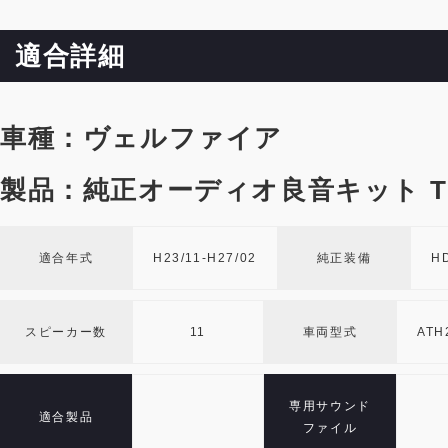
適合詳細
車種：ヴェルファイア
製品：純正オーディオ良音キット TO
適合年式
H23/11-H27/02
純正装備
H
スピーカー数
11
車両型式
ATH
専用サウンド
適合製品
ファイル