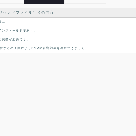
サウンドファイル記号の内容
音に！
インストール必要あり。
の調整が必要です。
響などの理由によりDSPの音響効果を発揮できません。