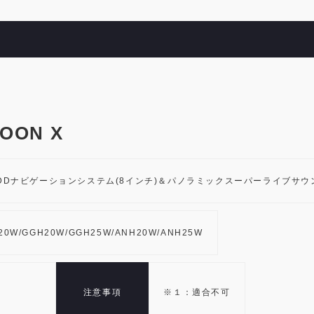
ON X
DDナビゲーションシステム(8インチ)＆パノラミックスーパーライブサウ
20W/GGH20W/GGH25W/ANH20W/ANH25W
注意事項
※１：適合不可