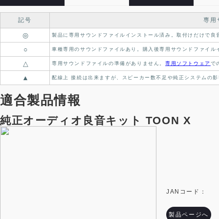
記号
専用
◎
製品に専用サウンドファイルインストール済み。
取付けだけで良
○
車種専用のサウンドファイルあり。
購入後専用サウンドファイル
△
専用サウンドファイルの準備がありません。
専用ソフトウェア
で
▲
配線上 接続は出来ますが、スピーカー数不足や純正システムの影
適合製品情報
純正オーディオ良音キット TOON X
JANコード：
製品ページへ